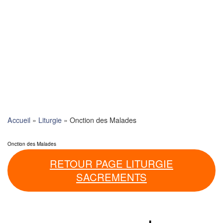
Skip
to
content
Accueil
»
Liturgie
»
Onction des Malades
Onction des Malades
RETOUR PAGE LITURGIE
SACREMENTS