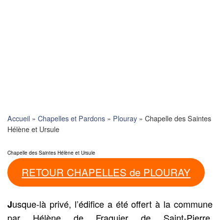
Skip
to
content
Accueil
»
Chapelles et Pardons
»
Plouray
»
Chapelle des Saintes
Hélène et Ursule
Chapelle des Saintes Hélène et Ursule
RETOUR CHAPELLES de PLOURAY
usque-là privé, l’édifice a été offert à la commune
J
par Hélène de Fraguier de Saint-Pierre,