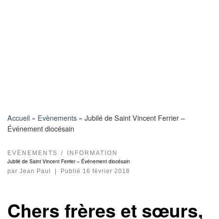
Skip
to
content
Accueil
»
Evènements
»
Jubilé de Saint Vincent Ferrier –
Événement diocésain
EVÈNEMENTS
INFORMATION
Jubilé de Saint Vincent Ferrier – Événement diocésain
par
Jean Paul
|
Publié
16 février 2018
Chers frères et sœurs,