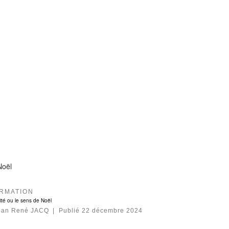
Noël
RMATION
ité ou le sens de Noël
ean René JACQ
|
Publié
22 décembre 2024