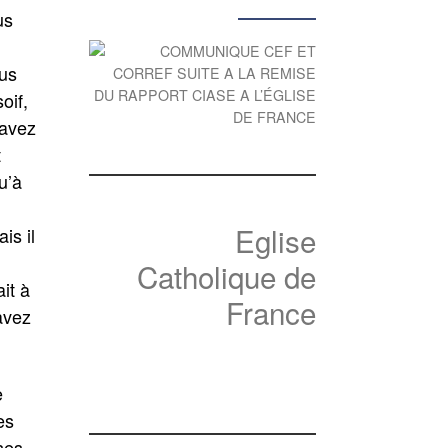
us
lus
oif,
’avez
t
u’à
Eglise
is il
Catholique de
it à
France
avez
e
es
ses