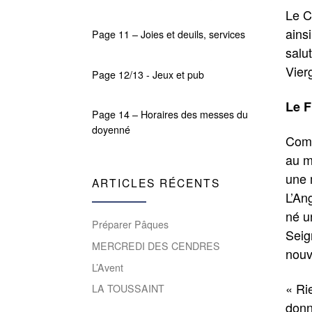
Le C
ains
Page 11 – Joies et deuils, services
salut
Vier
Page 12/13 - Jeux et pub
Le F
Page 14 – Horaires des messes du
doyenné
Comm
au m
une 
ARTICLES RÉCENTS
L’An
né un
Préparer Pâques
Seig
MERCREDI DES CENDRES
nouv
L’Avent
« Rie
LA TOUSSAINT
donn