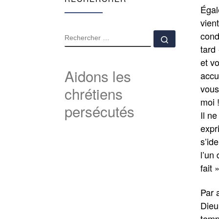
Égal
vien
condi
RECHERCHER
Rechercher
tard
et v
Aidons les
accue
vous 
chrétiens
moi !
persécutés
Il ne
expr
s’id
l’un
fait »
Par 
Dieu
temps