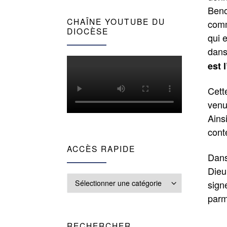
Beno
CHAÎNE YOUTUBE DU
comm
DIOCÈSE
qui 
dans
est 
Cette
venu
Ains
cont
ACCÈS RAPIDE
Dans
Dieu
Accès rapide
sign
parm
RECHERCHER