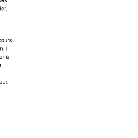
er,
cours
, il
er à
a
œur.