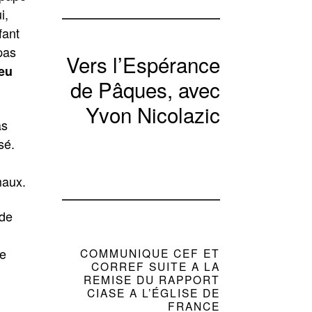
i,
fant
pas
Vers l’Espérance
eu
de Pâques, avec
Yvon Nicolazic
as
sé.
maux.
 de
re
COMMUNIQUE CEF ET
CORREF SUITE A LA
REMISE DU RAPPORT
CIASE A L’ÉGLISE DE
FRANCE