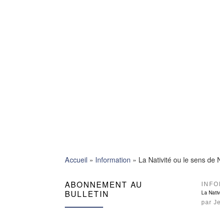
Skip
to
content
Accueil
»
Information
»
La Nativité ou le sens de 
ABONNEMENT AU
INFO
BULLETIN
La Nativ
par
J