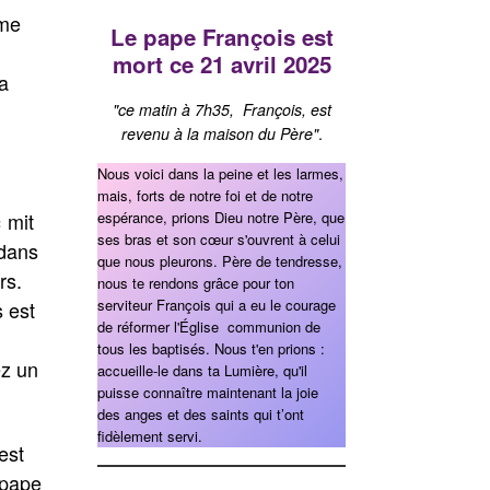
ume
Le pape François est
mort ce 21 avril 2025
la
"ce matin à 7h35, François, est
revenu à la maison du Père"
.
Nous voici dans la peine et les larmes,
mais, forts de notre foi et de notre
espérance, prions Dieu notre Père, que
 mit
ses bras et son cœur s'ouvrent à celui
 dans
que nous pleurons. Père de tendresse,
rs.
nous te rendons grâce pour ton
serviteur François qui a eu le courage
s est
de réformer l'Église communion de
tous les baptisés. Nous t'en prions :
ez un
accueille-le dans ta Lumière, qu'il
puisse connaître maintenant la joie
des anges et des saints qui t’ont
fidèlement servi.
est
 pape