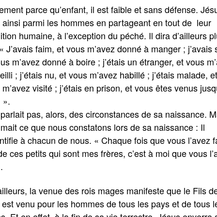
ement parce qu’enfant, il est faible et sans défense. Jés
t ainsi parmi les hommes en partageant en tout de leur
tion humaine, à l’exception du péché. Il dira d’ailleurs p
 …
 « J’avais faim, et vous m’avez donné à manger ; j’avais s
ous m’avez donné à boire ; j’étais un étranger, et vous m
illi ; j’étais nu, et vous m’avez habillé ; j’étais malade, e
m’avez visité ; j’étais en prison, et vous êtes venus jusq
 ».
 parlait pas, alors, des circonstances de sa naissance. Ma
imait ce que nous constatons lors de sa naissance : Il
entifie à chacun de nous. « Chaque fois que vous l’avez fa
 de ces petits qui sont mes frères, c’est à moi que vous l’
.
ailleurs, la venue des rois mages manifeste que le Fils d
 est venu pour les hommes de tous les pays et de tous l
. Et en effet, à la fin de sa vie terrestre, Jésus enverra 