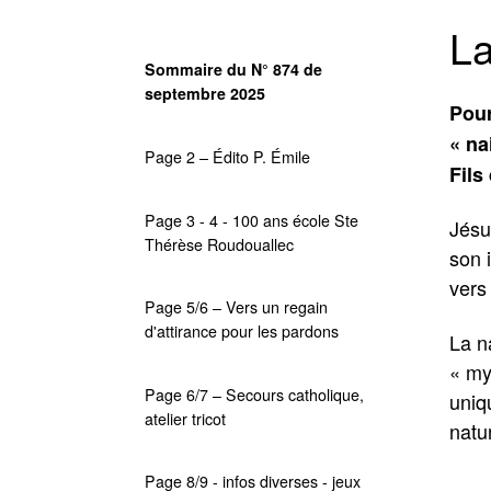
La
Sommaire du N° 874 de
septembre 2025
Pour
« na
Page 2 – Édito P. Émile
Fils
Page 3 - 4 - 100 ans école Ste
Jésu
Thérèse Roudouallec
son 
vers 
Page 5/6 – Vers un regain
d'attirance pour les pardons
La n
« mys
Page 6/7 – Secours catholique,
uniqu
atelier tricot
natu
Page 8/9 - infos diverses - jeux