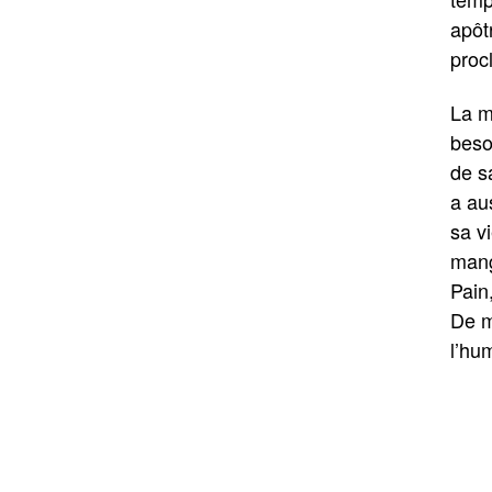
apôt
proc
La m
beso
de s
a au
sa v
mang
Pain,
De m
l’hu