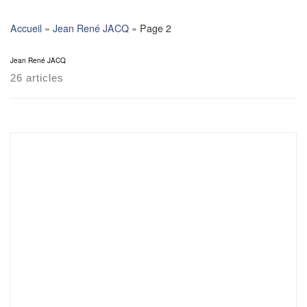
Skip
to
Accueil
»
Jean René JACQ
»
Page 2
content
Jean René JACQ
26 articles