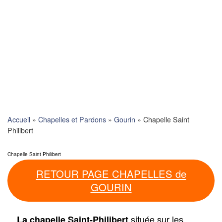
Skip
to
content
Accueil
»
Chapelles et Pardons
»
Gourin
»
Chapelle Saint
Philibert
Chapelle Saint Philibert
RETOUR PAGE CHAPELLES de
GOURIN
située sur les
La chapelle Saint-Philibert