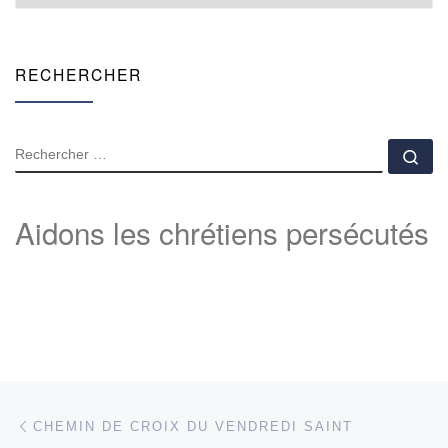
RECHERCHER
RECHERCHER
Rec
Aidons les chrétiens persécutés
Parcourir les articles
Article précédent
CHEMIN DE CROIX DU VENDREDI SAINT