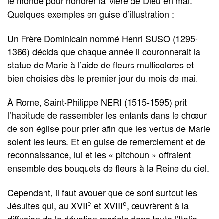
le monde pour honorer la Mère de Dieu en mai.
Quelques exemples en guise d’illustration :
Un Frère Dominicain nommé Henri SUSO (1295-
1366) décida que chaque année il couronnerait la
statue de Marie à l’aide de ﬂeurs multicolores et
bien choisies dès le premier jour du mois de mai.
À Rome, Saint-Philippe NERI (1515-1595) prit
l’habitude de rassembler les enfants dans le chœur
de son église pour prier afin que les vertus de Marie
soient les leurs. Et en guise de remerciement et de
reconnaissance, lui et les « pitchoun » offraient
ensemble des bouquets de ﬂeurs à la Reine du ciel.
Cependant, il faut avouer que ce sont surtout les
e
e
Jésuites qui, au XVII
et XVIII
, œuvrèrent à la
diffusion de la dévotion mariale dans toute l’Italie.