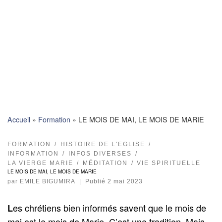
Skip
to
content
Accueil
»
Formation
»
LE MOIS DE MAI, LE MOIS DE MARIE
FORMATION
HISTOIRE DE L'EGLISE
INFORMATION
INFOS DIVERSES
LA VIERGE MARIE
MÉDITATION
VIE SPIRITUELLE
LE MOIS DE MAI, LE MOIS DE MARIE
par
EMILE BIGUMIRA
|
Publié
2 mai 2023
es chrétiens bien informés savent que le mois de
L
mai est le mois de Marie. C’est une tradition. Mais