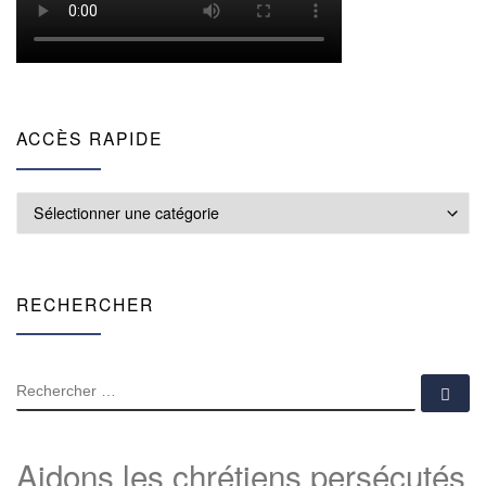
ACCÈS RAPIDE
Accès rapide
RECHERCHER
RECHERCHER
Rec
Aidons les chrétiens persécutés