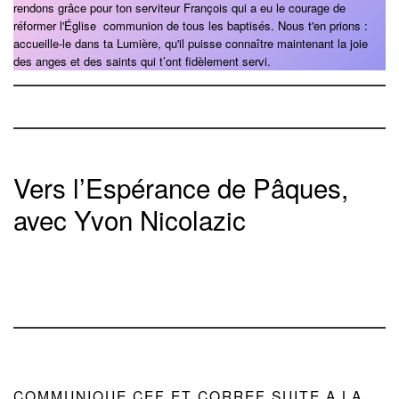
rendons grâce pour ton serviteur François qui a eu le courage de
réformer l'Église communion de tous les baptisés. Nous t'en prions :
accueille-le dans ta Lumière, qu'il puisse connaître maintenant la joie
des anges et des saints qui t’ont fidèlement servi.
Vers l’Espérance de Pâques,
avec Yvon Nicolazic
COMMUNIQUE CEF ET CORREF SUITE A LA