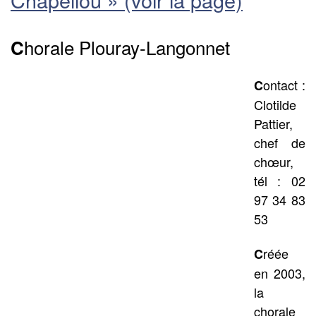
horale Plouray-Langonnet
C
ontact :
C
Clotilde
Pattier,
chef de
chœur,
tél : 02
97 34 83
53
réée
C
en 2003,
la
chorale