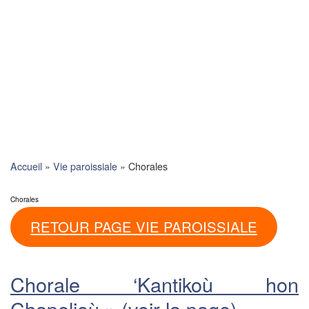
Skip
to
content
Accueil
»
Vie paroissiale
»
Chorales
Chorales
RETOUR PAGE VIE PAROISSIALE
Chorale ‘Kantikoù hon
Chapelioù » (voir la page)