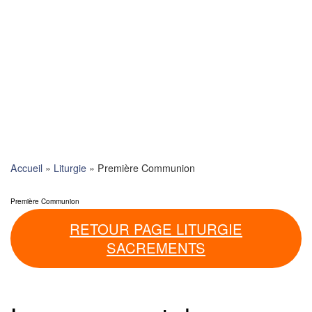
Skip
to
content
Accueil
»
Liturgie
»
Première Communion
Première Communion
RETOUR PAGE LITURGIE
SACREMENTS